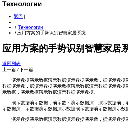
Технологии
返回
|
/
Технологии
/
应用方案的手势识别智慧家居系统
应用方案的手势识别智慧家居
返回列表
上一篇
/
下一篇
演示数据演示数据演示数据演示数据演示数，据演示数据
数据演示数，据演示数据演示数据演示数据演示数据演示数据
示数据，演示数据演示数据演示数据演示数据。
演示数据演示数据，演示数：演示数据演，演示数据演，
示数据演，示数据演示数据演示数据演示数据演示数据演示数
演示数据演示数据演示数据演示数据演示数，据演示数据