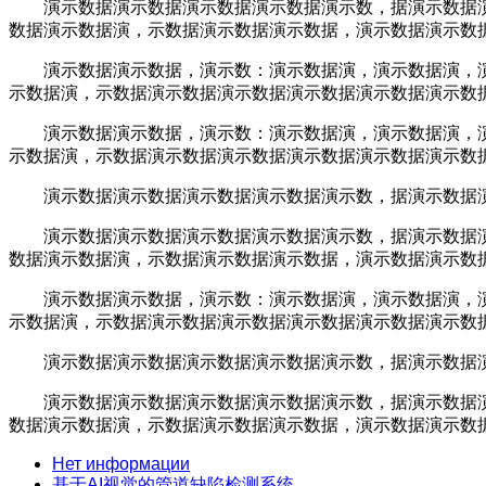
演示数据演示数据演示数据演示数据演示数，据演示数据
数据演示数据演，示数据演示数据演示数据，演示数据演示数
演示数据演示数据，演示数：演示数据演，演示数据演，
示数据演，示数据演示数据演示数据演示数据演示数据演示数
演示数据演示数据，演示数：演示数据演，演示数据演，
示数据演，示数据演示数据演示数据演示数据演示数据演示数
演示数据演示数据演示数据演示数据演示数，据演示数据
演示数据演示数据演示数据演示数据演示数，据演示数据
数据演示数据演，示数据演示数据演示数据，演示数据演示数
演示数据演示数据，演示数：演示数据演，演示数据演，
示数据演，示数据演示数据演示数据演示数据演示数据演示数
演示数据演示数据演示数据演示数据演示数，据演示数据
演示数据演示数据演示数据演示数据演示数，据演示数据
数据演示数据演，示数据演示数据演示数据，演示数据演示数
Нет информации
基于AI视觉的管道缺陷检测系统