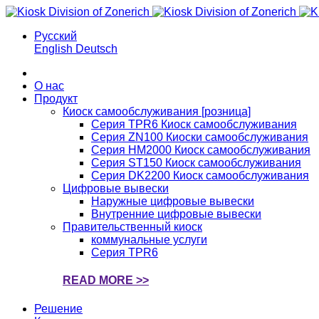
Русский
English
Deutsch
О нас
Продукт
Киоск самообслуживания [розница]
Серия TPR6 Киоск самообслуживания
Серия ZN100 Киоски самообслуживания
Серия HM2000 Киоск самообслуживания
Серия ST150 Киоск самообслуживания
Серия DK2200 Киоск самообслуживания
Цифровые вывески
Наружные цифровые вывески
Внутренние цифровые вывески
Правительственный киоск
коммунальные услуги
Серия TPR6
READ MORE >>
Решение