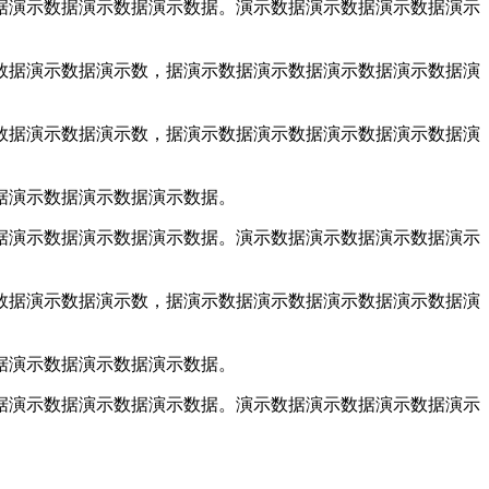
据演示数据演示数据演示数据。演示数据演示数据演示数据演示
数据演示数据演示数，据演示数据演示数据演示数据演示数据演
数据演示数据演示数，据演示数据演示数据演示数据演示数据演
据演示数据演示数据演示数据。
据演示数据演示数据演示数据。演示数据演示数据演示数据演示
数据演示数据演示数，据演示数据演示数据演示数据演示数据演
据演示数据演示数据演示数据。
据演示数据演示数据演示数据。演示数据演示数据演示数据演示