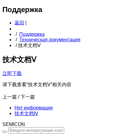
Поддержка
返回
|
/
Поддержка
/
Техническая документация
/
技术文档Ⅴ
技术文档Ⅴ
立即下载
请下载查看“技术文档Ⅴ”相关内容
上一篇
/
下一篇
Нет информации
技术文档Ⅳ
SEMICON