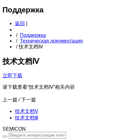
Поддержка
返回
|
/
Поддержка
/
Техническая документация
/
技术文档Ⅳ
技术文档Ⅳ
立即下载
请下载查看“技术文档Ⅳ”相关内容
上一篇
/
下一篇
技术文档Ⅴ
技术文档Ⅲ
SEMICON