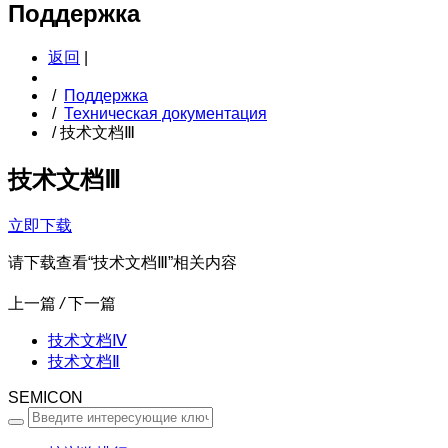
Поддержка
返回
|
/
Поддержка
/
Техническая документация
/
技术文档Ⅲ
技术文档Ⅲ
立即下载
请下载查看“技术文档Ⅲ”相关内容
上一篇
/
下一篇
技术文档Ⅳ
技术文档Ⅱ
SEMICON