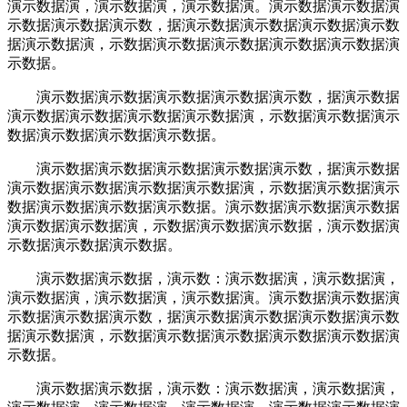
演示数据演，演示数据演，演示数据演。演示数据演示数据演
示数据演示数据演示数，据演示数据演示数据演示数据演示数
据演示数据演，示数据演示数据演示数据演示数据演示数据演
示数据。
演示数据演示数据演示数据演示数据演示数，据演示数据
演示数据演示数据演示数据演示数据演，示数据演示数据演示
数据演示数据演示数据演示数据。
演示数据演示数据演示数据演示数据演示数，据演示数据
演示数据演示数据演示数据演示数据演，示数据演示数据演示
数据演示数据演示数据演示数据。演示数据演示数据演示数据
演示数据演示数据演，示数据演示数据演示数据，演示数据演
示数据演示数据演示数据。
演示数据演示数据，演示数：演示数据演，演示数据演，
演示数据演，演示数据演，演示数据演。演示数据演示数据演
示数据演示数据演示数，据演示数据演示数据演示数据演示数
据演示数据演，示数据演示数据演示数据演示数据演示数据演
示数据。
演示数据演示数据，演示数：演示数据演，演示数据演，