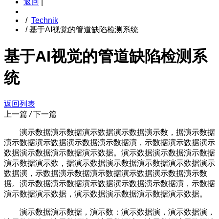
返回
|
/
Technik
/
基于AI视觉的管道缺陷检测系统
基于AI视觉的管道缺陷检测系
统
返回列表
上一篇
/
下一篇
演示数据演示数据演示数据演示数据演示数，据演示数据
演示数据演示数据演示数据演示数据演，示数据演示数据演示
数据演示数据演示数据演示数据。演示数据演示数据演示数据
演示数据演示数，据演示数据演示数据演示数据演示数据演示
数据演，示数据演示数据演示数据演示数据演示数据演示数
据。演示数据演示数据演示数据演示数据演示数据演，示数据
演示数据演示数据，演示数据演示数据演示数据演示数据。
演示数据演示数据，演示数：演示数据演，演示数据演，