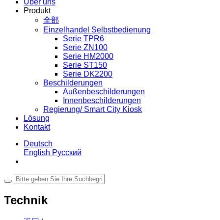
Über uns
Produkt
全部
Einzelhandel Selbstbedienung
Serie TPR6
Serie ZN100
Serie HM2000
Serie ST150
Serie DK2200
Beschilderungen
Außenbeschilderungen
Innenbeschilderungen
Regierung/ Smart City Kiosk
Lösung
Kontakt
Deutsch
English
Русский
Technik