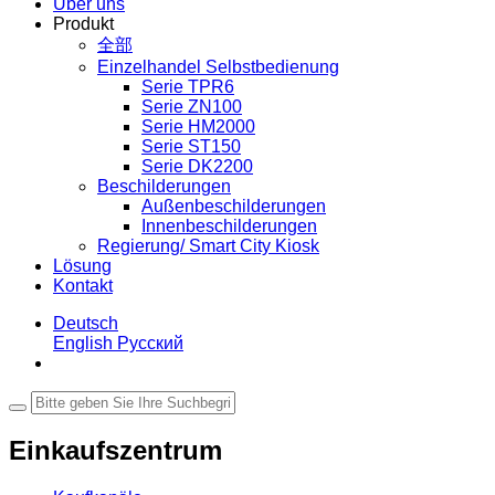
Über uns
Produkt
全部
Einzelhandel Selbstbedienung
Serie TPR6
Serie ZN100
Serie HM2000
Serie ST150
Serie DK2200
Beschilderungen
Außenbeschilderungen
Innenbeschilderungen
Regierung/ Smart City Kiosk
Lösung
Kontakt
Deutsch
English
Русский
Einkaufszentrum